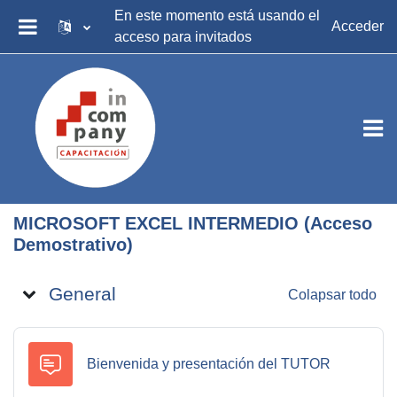
Salta al contenido principal
En este momento está usando el
Acceder
acceso para invitados
PANEL LATERAL
MICROSOFT EXCEL INTERMEDIO (Acceso
Demostrativo)
Diagrama de temas
General
Colapsar todo
Foro
Bienvenida y presentación del TUTOR