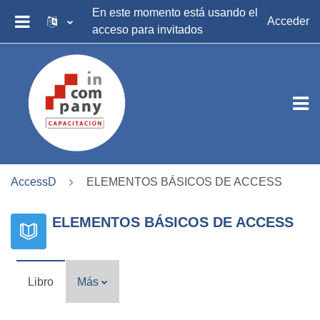
Salta al contenido principal
En este momento está usando el
Acceder
acceso para invitados
PANEL LATERAL
AccessD
ELEMENTOS BÁSICOS DE ACCESS
ELEMENTOS BÁSICOS DE ACCESS
Libro
Más