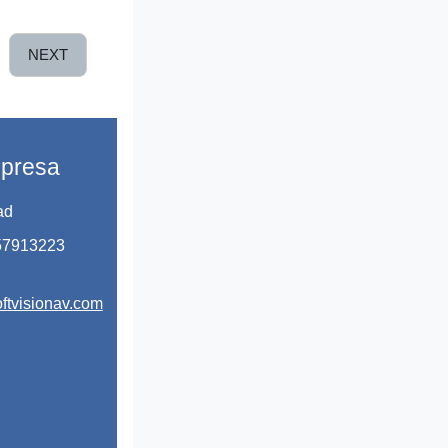
NEXT
presa
ad
 57913223
ftvisionav.com