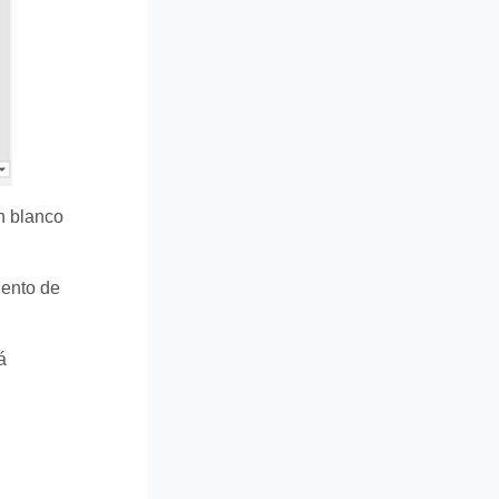
n blanco
iento de
á