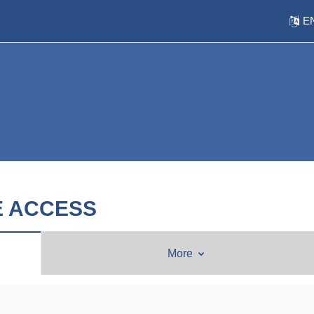
EN
E ACCESS
More