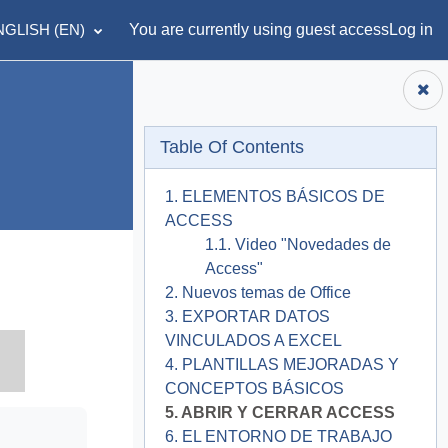
GLISH ‎(EN)‎
You are currently using guest access
Log in
Skip Table of contents
English ‎(en)‎
Table Of Contents
1. ELEMENTOS BÁSICOS DE
ACCESS
1.1. Video "Novedades de
Access"
2. Nuevos temas de Office
3. EXPORTAR DATOS
VINCULADOS A EXCEL
4. PLANTILLAS MEJORADAS Y
CONCEPTOS BÁSICOS
5. ABRIR Y CERRAR ACCESS
6. EL ENTORNO DE TRABAJO