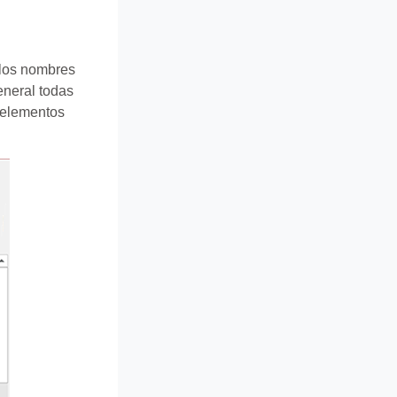
 los nombres
eneral todas
é elementos