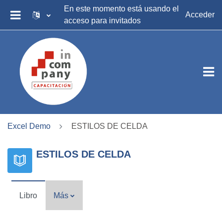
Salta al contenido principal
En este momento está usando el
Acceder
acceso para invitados
PANEL LATERAL
Excel Demo
ESTILOS DE CELDA
ESTILOS DE CELDA
Libro
Más