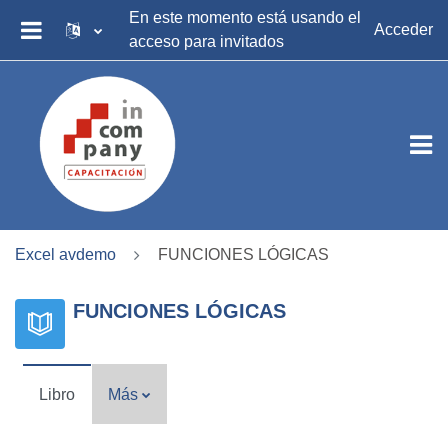
Salta al contenido principal
En este momento está usando el
Acceder
acceso para invitados
PANEL LATERAL
Excel avdemo
FUNCIONES LÓGICAS
FUNCIONES LÓGICAS
Libro
Más