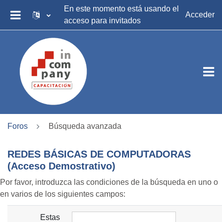
Salta al contenido principal
En este momento está usando el
Acceder
acceso para invitados
PANEL LATERAL
Foros
Búsqueda avanzada
REDES BÁSICAS DE COMPUTADORAS
(Acceso Demostrativo)
Por favor, introduzca las condiciones de la búsqueda en uno o
en varios de los siguientes campos:
Estas