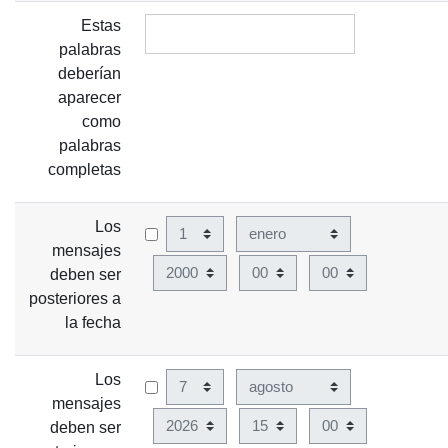
Estas
palabras
deberían
aparecer
como
palabras
completas
Los
Día
Mes
mensajes
Año
Hora
Minuto
deben ser
posteriores a
la fecha
Los
Día
Mes
mensajes
Año
Hora
Minuto
deben ser