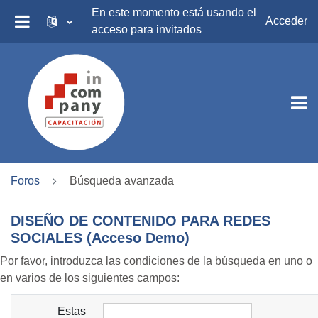
Salta al contenido principal
En este momento está usando el
Acceder
acceso para invitados
PANEL LATERAL
Foros
Búsqueda avanzada
DISEÑO DE CONTENIDO PARA REDES
SOCIALES (Acceso Demo)
Por favor, introduzca las condiciones de la búsqueda en uno o
en varios de los siguientes campos:
Estas