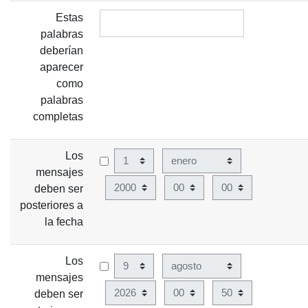
Estas
palabras
deberían
aparecer
como
palabras
completas
Los
Día
Mes
mensajes
Año
Hora
Minuto
deben ser
posteriores a
la fecha
Los
Día
Mes
mensajes
Año
Hora
Minuto
deben ser