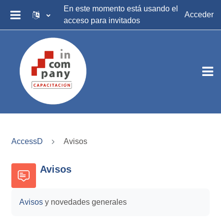
Salta al contenido principal
En este momento está usando el
Acceder
acceso para invitados
PANEL LATERAL
AccessD
Avisos
Avisos
Avisos
y novedades generales