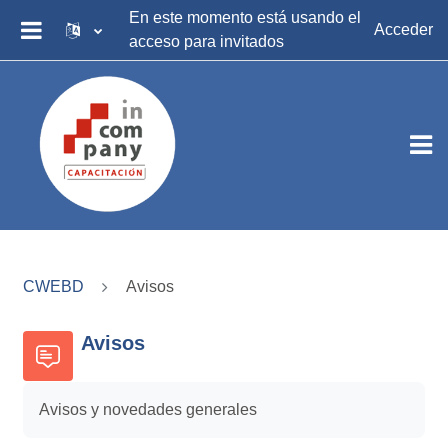
Salta al contenido principal
En este momento está usando el
Acceder
acceso para invitados
PANEL LATERAL
CWEBD
Avisos
Avisos
Avisos y novedades generales