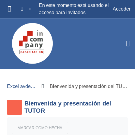
Salta al contenido principal
En este momento está usando el
Acceder
acceso para invitados
PANEL LATERAL
Excel avdemo
Bienvenida y presentación del TUTOR
Bienvenida y presentación del
TUTOR
Requisitos de finalización
MARCAR COMO HECHA