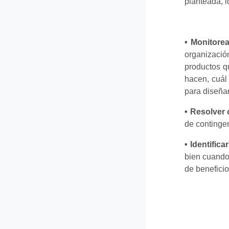
planteada, l
• Monitorea
organizació
productos q
hacen, cuál
para diseña
• Resolver 
de contingen
• Identific
bien cuando
de beneficio