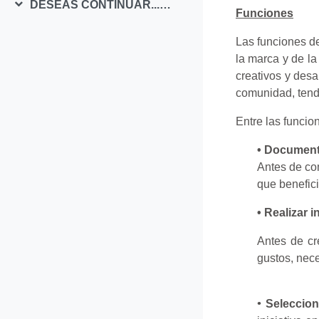
DESEAS CONTINUAR...TE INVITAMOS A INSCRIBIRTE
Colapsar
Funciones
Las funciones de
la marca y de l
creativos y desa
comunidad, tend
Entre las funcio
• Documenta
Antes de com
que benefici
• Realizar 
Antes de cre
gustos, nece
•
Seleccion