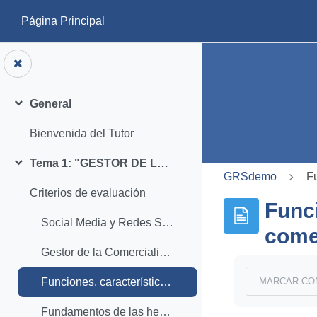
Salta al contenido principal
Página Principal
General
Colapsar
Bienvenida del Tutor
Tema 1: "GESTOR DE LA COMERCIALIZACIÓN DE REDES SOCIALES"
Colapsar
GRSdemo
Fu
Criterios de evaluación
Funci
Social Media y Redes Sociales
comer
Gestor de la Comercialización de Redes Sociales
Requisitos de 
MARCAR CO
Funciones, características y conocimientos del Gestor de la comercialización en redes sociales
Fundamentos de las herramientas de utilidad y terminología de uso frecuente para el Gestor de la comercialización en redes sociales