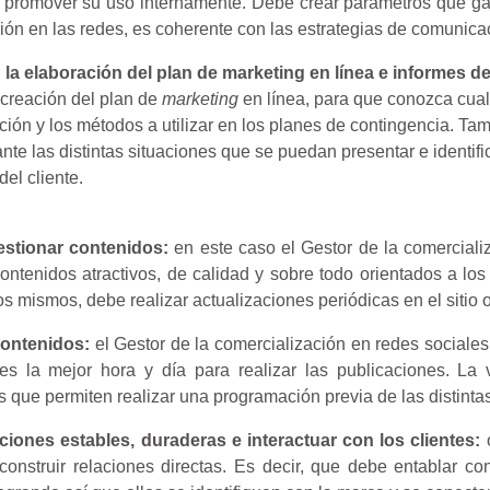
en promover su uso internamente. Debe crear parámetros que g
ión en las redes, es coherente con las estrategias de comunica
 la elaboración del plan de marketing en línea e informes d
 creación del plan de
marketing
en línea, para que conozca cual
ión y los métodos a utilizar en los planes de contingencia. T
nte las distintas situaciones que se puedan presentar e identi
del cliente.
estionar contenidos:
en este caso el Gestor de la comerciali
contenidos atractivos, de calidad y sobre todo orientados a l
os mismos, debe realizar actualizaciones periódicas en el sitio
contenidos:
el Gestor de la comercialización en redes sociales
es la mejor hora y día para realizar las publicaciones. La 
 que permiten realizar una programación previa de las distinta
aciones estables, duraderas e interactuar con los clientes:
o
construir relaciones directas. Es decir, que debe entablar c