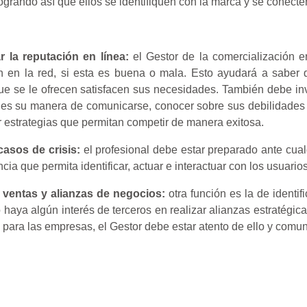
ogrando así que ellos se identifiquen con la marca y se conecte
r la reputación en línea:
el Gestor de la comercialización e
n en la red, si esta es buena o mala. Esto ayudará a saber qu
ue se le ofrecen satisfacen sus necesidades. También debe in
 es su manera de comunicarse, conocer sobre sus debilidades y
r estrategias que permitan competir de manera exitosa.
casos de crisis:
el profesional debe estar preparado ante cualq
cia que permita identificar, actuar e interactuar con los usuari
ar ventas y alianzas de negocios:
otra función es la de identif
 haya algún interés de terceros en realizar alianzas estratégi
 para las empresas, el Gestor debe estar atento de ello y comu